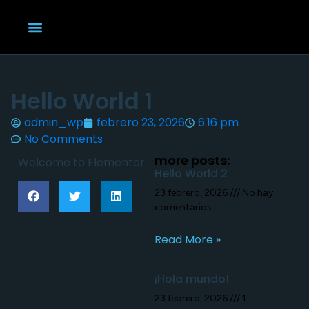
Hello World 1
admin_wp
febrero 23, 2026
6:16 pm
No Comments
more posts:
Welcome to Elementor
Hello World 2
23 febrero, 2026
No hay
comentarios
Read More »
¡Hola mundo!
23 febrero, 2026
1